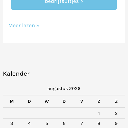
bedrijfsuitjes >
Meer lezen »
Kalender
augustus 2026
M
D
W
D
V
Z
Z
1
2
3
4
5
6
7
8
9