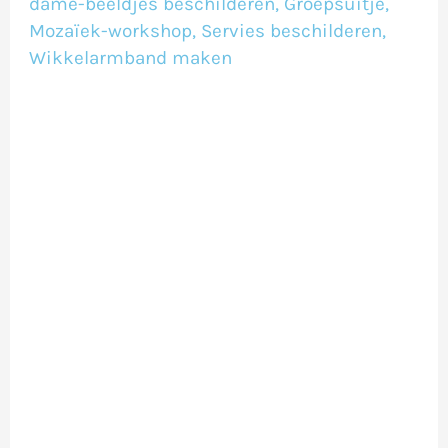
dame-beeldjes beschilderen
,
Groepsuitje
,
Mozaïek-workshop
,
Servies beschilderen
,
Wikkelarmband maken