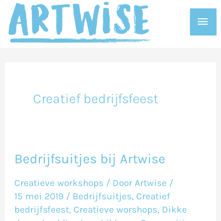
Ga
Hoo
naar
de
inhoud
Creatief bedrijfsfeest
Bedrijfsuitjes bij Artwise
Bedrijfsuitjes
bij
Creatieve workshops
/ Door
Artwise
/
Artwise
15 mei 2019
/
Bedrijfsuitjes
,
Creatief
bedrijfsfeest
,
Creatieve worshops
,
Dikke