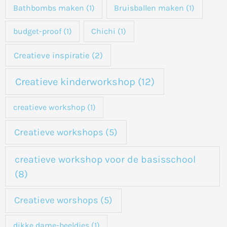
a
Bathbombs maken
(1)
Bruisballen maken
(1)
a
budget-proof
(1)
Chichi
(1)
r
:
Creatieve inspiratie
(2)
Creatieve kinderworkshop
(12)
creatieve workshop
(1)
Creatieve workshops
(5)
creatieve workshop voor de basisschool
(8)
Creatieve worshops
(5)
dikke dame-beeldjes
(1)