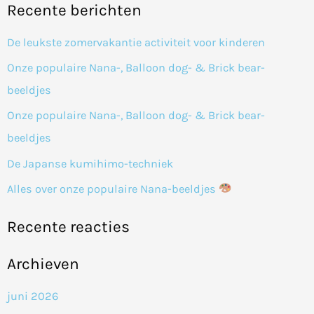
Recente berichten
e
k
De leukste zomervakantie activiteit voor kinderen
n
Onze populaire Nana-, Balloon dog- & Brick bear-
a
beeldjes
a
Onze populaire Nana-, Balloon dog- & Brick bear-
r
beeldjes
:
De Japanse kumihimo-techniek
Alles over onze populaire Nana-beeldjes
Recente reacties
Archieven
juni 2026