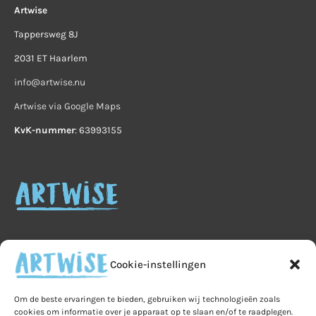
Artwise
Tappersweg 8J
2031 ET Haarlem
info@artwise.nu
Artwise via Google Maps
KvK-nummer
: 63993155
Cookie-instellingen
Home
Veelgestelde vragen
B2B
Om de beste ervaringen te bieden, gebruiken wij technologieën zoals
cookies om informatie over je apparaat op te slaan en/of te raadplegen.