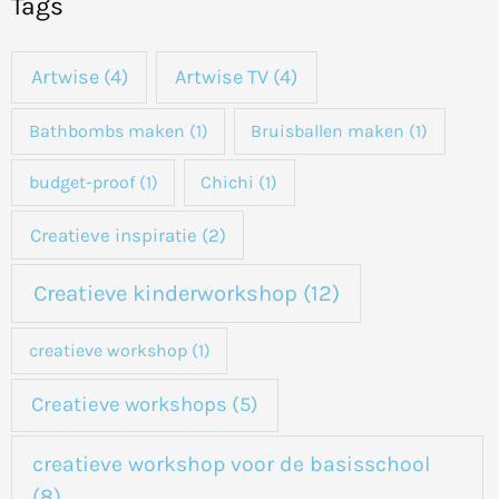
Tags
e
k
Artwise
(4)
Artwise TV
(4)
n
a
Bathbombs maken
(1)
Bruisballen maken
(1)
a
budget-proof
(1)
Chichi
(1)
r
:
Creatieve inspiratie
(2)
Creatieve kinderworkshop
(12)
creatieve workshop
(1)
Creatieve workshops
(5)
creatieve workshop voor de basisschool
(8)