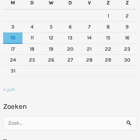
M
D
W
D
V
Z
Z
1
2
3
4
5
6
7
8
9
10
11
12
13
14
15
16
17
18
19
20
21
22
23
24
25
26
27
28
29
30
31
« jun
Zoeken
Z
o