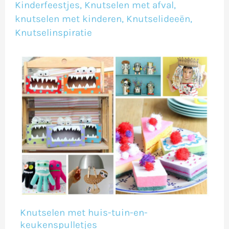
en-
Kinderfeestjes
,
Knutselen met afval
,
knutselen met kinderen
,
Knutselideeën
,
keukenspulletjes
Knutselinspiratie
Knutselen met huis-tuin-en-
keukenspulletjes