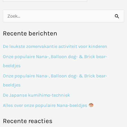
Z
o
Recente berichten
e
k
De leukste zomervakantie activiteit voor kinderen
n
Onze populaire Nana-, Balloon dog- & Brick bear-
a
beeldjes
a
Onze populaire Nana-, Balloon dog- & Brick bear-
r
beeldjes
:
De Japanse kumihimo-techniek
Alles over onze populaire Nana-beeldjes
Recente reacties