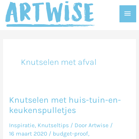
Ga
Hoo
naar
de
inhoud
Knutselen met afval
Knutselen met huis-tuin-en-
Knutselen
keukenspulletjes
met
huis-
Inspiratie
,
Knutseltips
/ Door
Artwise
/
tuin-
16 maart 2020
/
budget-proof
,