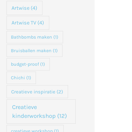
n
Artwise
(4)
a
Artwise TV
(4)
a
Bathbombs maken
(1)
r
:
Bruisballen maken
(1)
budget-proof
(1)
Chichi
(1)
Creatieve inspiratie
(2)
Creatieve
kinderworkshop
(12)
creatieve workshop
(1)