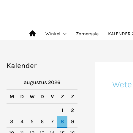
Ga
naar
de
Winkel
Zomersale
KALENDER 
inhoud
Kalender
Wete
augustus 2026
M
D
W
D
V
Z
Z
1
2
3
4
5
6
7
8
9