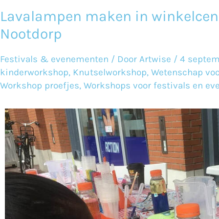
Lavalampen maken in winkelcen
Lavalampen
Nootdorp
maken
in
Festivals & evenementen
/ Door
Artwise
/
4 septem
winkelcentrum
kinderworkshop
,
Knutselworkshop
,
Wetenschap voo
De
Workshop proefjes
,
Workshops voor festivals en e
Parade
Nootdorp