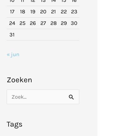
10
11
12
13
14
15
16
17
18
19
20
21
22
23
24
25
26
27
28
29
30
31
« jun
Zoeken
Z
o
e
Tags
k