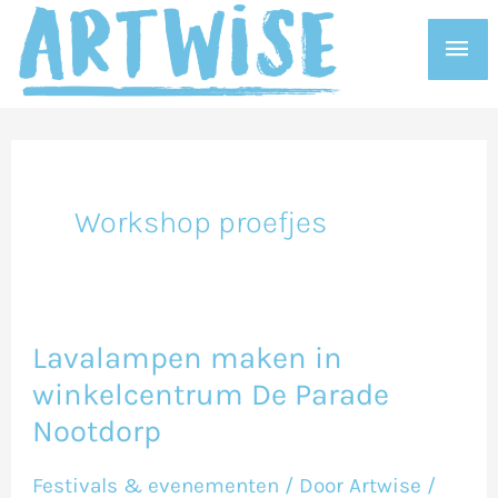
Ga
Hoo
naar
de
inhoud
Workshop proefjes
Lavalampen maken in
Lavalampen
winkelcentrum De Parade
maken
Nootdorp
in
winkelcentrum
Festivals & evenementen
/ Door
Artwise
/