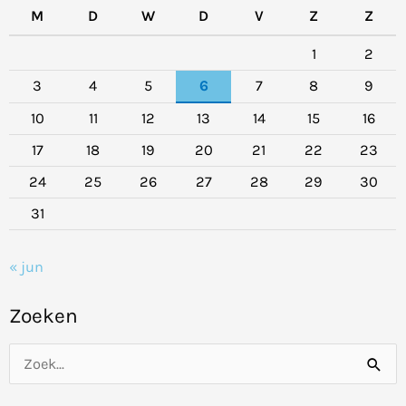
M
D
W
D
V
Z
Z
1
2
3
4
5
6
7
8
9
10
11
12
13
14
15
16
17
18
19
20
21
22
23
24
25
26
27
28
29
30
31
« jun
Zoeken
Z
o