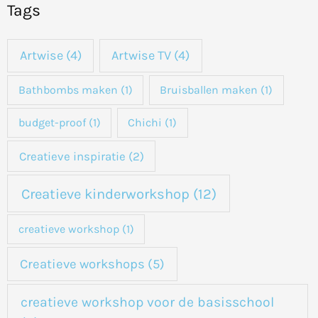
Tags
e
k
Artwise
(4)
Artwise TV
(4)
n
a
Bathbombs maken
(1)
Bruisballen maken
(1)
a
budget-proof
(1)
Chichi
(1)
r
:
Creatieve inspiratie
(2)
Creatieve kinderworkshop
(12)
creatieve workshop
(1)
Creatieve workshops
(5)
creatieve workshop voor de basisschool