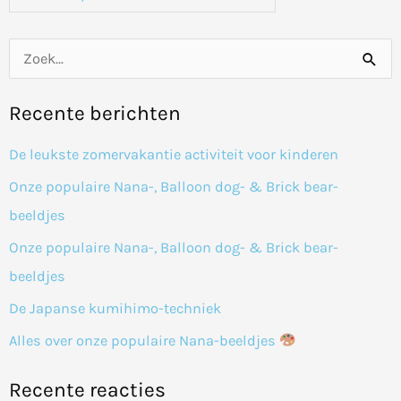
Z
o
Recente berichten
e
k
De leukste zomervakantie activiteit voor kinderen
n
Onze populaire Nana-, Balloon dog- & Brick bear-
a
beeldjes
a
Onze populaire Nana-, Balloon dog- & Brick bear-
r
beeldjes
:
De Japanse kumihimo-techniek
Alles over onze populaire Nana-beeldjes
Recente reacties