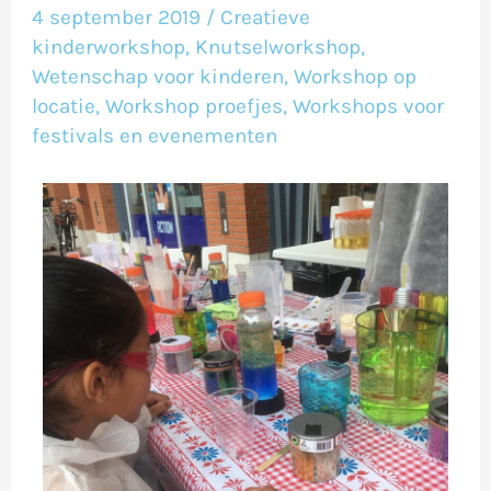
De
4 september 2019
/
Creatieve
kinderworkshop
,
Knutselworkshop
,
Parade
Wetenschap voor kinderen
,
Workshop op
Nootdorp
locatie
,
Workshop proefjes
,
Workshops voor
festivals en evenementen